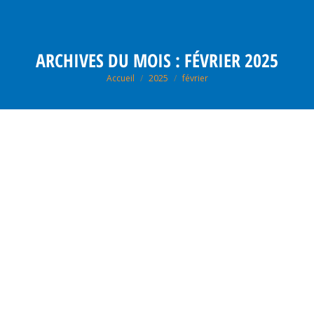
ARCHIVES DU MOIS :
FÉVRIER 2025
Vous êtes ici :
Accueil
2025
février
Fév
12
2025