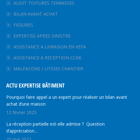
AUDIT TOITURES TERRASSES
une
une
une
BILAN AVANT ACHAT
nouvelle
nouvelle
nouvelle
fenêtre
fenêtre
fenêtre
FISSURES
EXPERTISE APRES SINISTRE
ASSISTANCE A LIVRAISON EN VEFA
ASSISTANCE A RECEPTION CCMI
MALFACONS / LITIGES CHANTIER
ACTU EXPERTISE BÂTIMENT
Pourquoi faire appel a un expert pour réaliser un bilan avant
achat d’une maison
12 février 2025
La réception partielle est-elle admise ? Question
d’appréciation…
25 mai 2022