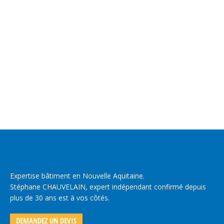
POURQUOI FAIRE APPEL A UN EXPERT POUR
RÉALISER UN BILAN AVANT ACHAT D’UNE MAISON
Actualité du Bâtiment
Lire la suite
Expertise bâtiment en Nouvelle Aquitaine.
Stéphane CHAUVELAIN, expert indépendant confirmé depuis
plus de 30 ans est à vos côtés.
DEMANDEZ UN DEVIS