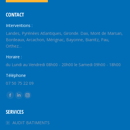
CONTACT
Interventions :
Landes, Pyrénées Atlantiques, Gironde. Dax, Mont de Marsan,
Bordeaux, Arcachon, Mérignac, Bayonne, Biarritz, Pau,
Orthez…
Horaire :
du Lundi au Vendredi 08h00 - 20h00 le Samedi 09h00 - 18h00
Téléphone
07 50 75 22 09
Trouvez nous sur :
La
La
La
page
page
page
SERVICES
Facebook
LinkedIn
Instagram
s'ouvre
s'ouvre
s'ouvre
AUDIT BATIMENTS
dans
dans
dans