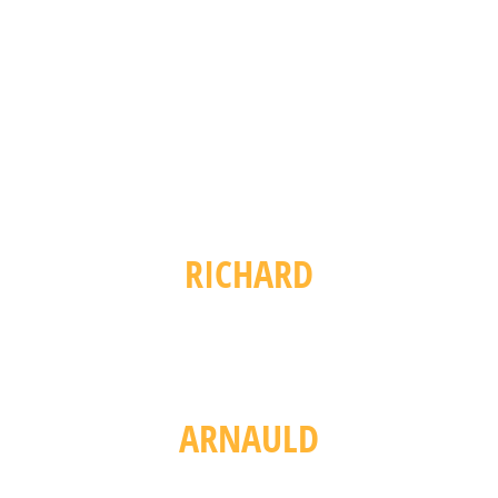
RICHARD
 à Monsieur Chauvelain avant d’acheter une maison sur laquelle 
 nous avons pu remarqué des défauts de charpente que nous n’avi
(y compris avec des professionnels). Il a été de très bon conseil. S
Chauvelain est pédagogue, honnête et digne de confiance.
ARNAULD
professionnel à l’écoute, disponible et très réactif lors du litige