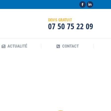
La
La
page
page
DEVIS GRATUIT
Facebook
LinkedIn
07 50 75 22 09
s'ouvre
s'ouvre
dans
dans
une
une
nouvelle
nouvelle
ACTUALITÉ
CONTACT
fenêtre
fenêtre